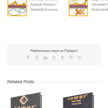
Ayakaltı Konforu
Havadaki 
Antistatik Koruma
Stresi Azalt
Platformunuzu seçin ve Paylaşın!
Facebook
X
LinkedIn
WhatsApp
Tumblr
Pinterest
Email
Related Posts