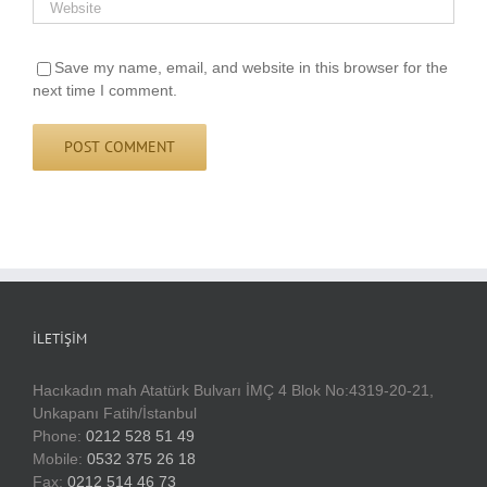
Save my name, email, and website in this browser for the
next time I comment.
İLETIŞIM
Hacıkadın mah Atatürk Bulvarı İMÇ 4 Blok No:4319-20-21,
Unkapanı Fatih/İstanbul
Phone:
0212 528 51 49
Mobile:
0532 375 26 18
Fax:
0212 514 46 73