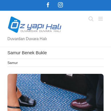
Skip
Facebook
Instagram
to
content
Duvardan Duvara Halı
Samur Benek Bukle
Samur