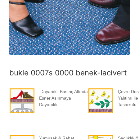
bukle 0007s 0000 benek-lacivert
Dayanıklı Basınç Altında
Çevre Dost
Esner Asınmaya
Yalıtımı ile
Dayanıklı
Tasarrufu
Yumusak & Rahat
Saglıklık 