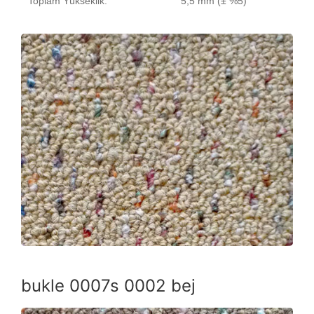
Toplam Yükseklik:
5,5 mm (± %5)
bukle 0007s 0002 bej