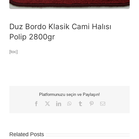
Duz Bordo Klasik Cami Halısı
Polip 2800gr
[toc]
Platformunuzu seçin ve Paylaşın!
Facebook
X
LinkedIn
WhatsApp
Tumblr
Pinterest
Email
Related Posts