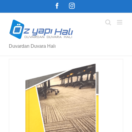
Skip
Facebook
Instagram
to
content
Duvardan Duvara Halı