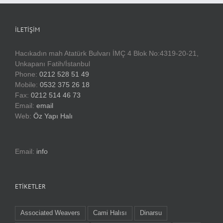
İLETIŞIM
Hacıkadın mah Atatürk Bulvarı İMÇ 4 Blok No:4319-20-21,
Unkapanı Fatih/İstanbul
Phone:
0212 528 51 49
Mobile:
0532 375 26 18
Fax:
0212 514 46 73
Email:
email
Web:
Öz Yapı Halı
Email:
info
ETIKETLER
Associated Weavers
Cami Halısı
Dinarsu